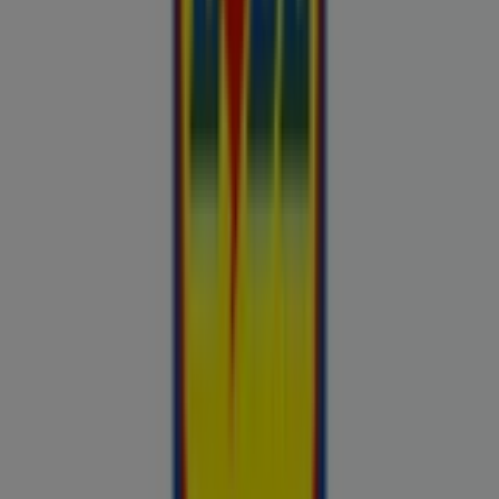
Britton
Otto
Bon prix
Pepco
Chicco
Takko fashion
Chilli
Lidl
kauplused sinu lähedal
tallinn
tartu
narva
parnu
kohtla-
jarve
viljandi
maardu
rakvere
kuressaare-kuressaare-
1498
sillamae
voru
viru
tori-tori-3952
haapsalu
valga
johvi
Vaata rohkem linnu