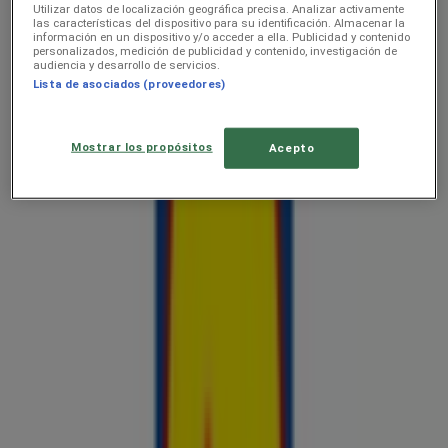
Lõpeb täna
Utilizar datos de localización geográfica precisa. Analizar activamente
las características del dispositivo para su identificación. Almacenar la
información en un dispositivo y/o acceder a ella. Publicidad y contenido
personalizados, medición de publicidad y contenido, investigación de
audiencia y desarrollo de servicios.
Lidl
Lista de asociados (proveedores)
Koolitarvete kataloog 2026
Mostrar los propósitos
Acepto
Hinnainfo kehtib kuni 6.9
Lidl
Jäätise kataloog
Hinnainfo kehtib kuni 30.8
Lidl
Esmaspäevast 6.04