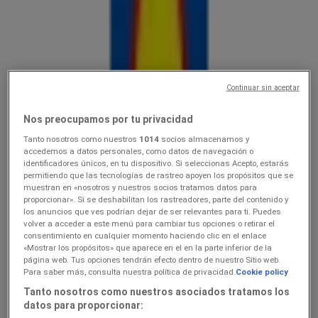
Lidl
10.0816.08
Hinnainfo kehtib kuni 16.8
Continuar sin aceptar
Lõpeb täna
Nos preocupamos por tu privacidad
Tanto nosotros como nuestros
1014
socios almacenamos y
Lidl
accedemos a datos personales, como datos de navegación o
identificadores únicos, en tu dispositivo. Si seleccionas Acepto, estarás
Ainult valitud Lidli poodides
permitiendo que las tecnologías de rastreo apoyen los propósitos que se
muestran en «nosotros y nuestros socios tratamos datos para
proporcionar». Si se deshabilitan los rastreadores, parte del contenido y
Lõpeb täna
los anuncios que ves podrían dejar de ser relevantes para ti. Puedes
Lõpeb täna
volver a acceder a este menú para cambiar tus opciones o retirar el
consentimiento en cualquier momento haciendo clic en el enlace
«Mostrar los propósitos» que aparece en el en la parte inferior de la
página web. Tus opciones tendrán efecto dentro de nuestro Sitio web.
Lidl
Para saber más, consulta nuestra política de privacidad.
Cookie policy
Tanto nosotros como nuestros asociados tratamos los
3.089.08
datos para proporcionar: