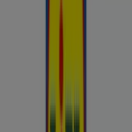
Hinnainfo kehtib kuni 31.8
Reklaam
Nutikas ostlemine: Täna kinnitatud
hinnasulad