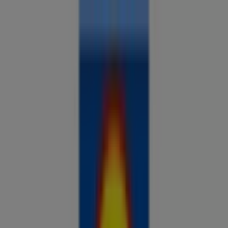
Sa oled siin:
Tallinn
Kõik
supermarketid
kodu- ja kehahooldus
DIY
autod ja
mootorid
lapsepõlv ja mängud
riided ja aksessuaarid
Reklaam
Võrdle hindeid ja leia parimad
pakkumised oma linnas
Tulevased pakkumised