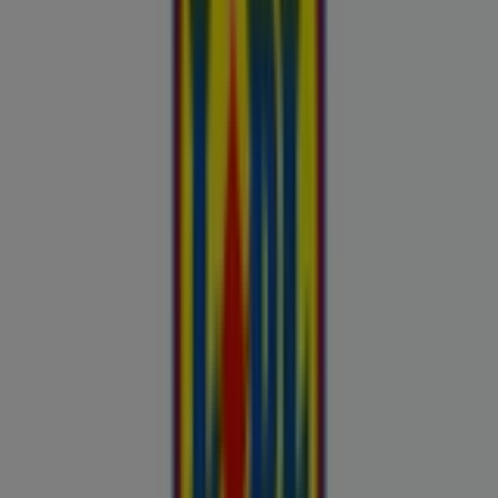
uluki liha
Kapellimänguaparaadid
veebikaamera
jäätis
LEGO
KLOTSID
telefonid
külmkapp
aiamööbel
mobiiltelefonid
Vaata pakkumisi poodide kataloogides
ja flaierites
Autoekspert
Automaailm
Buroomaailm
Kaubamaja
Kroonikeskus
Tooriista Market
Tupperware
Fixus24
Blåkläder