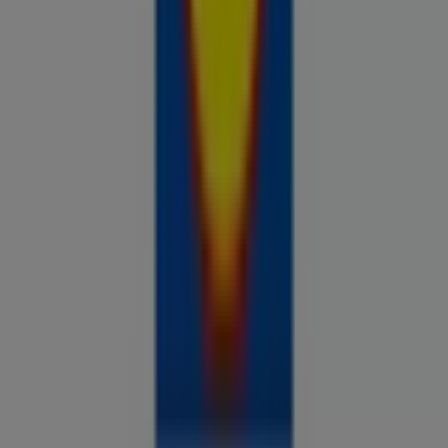
Prospecto.ee on osa Shopfully,
tehnoloogiaettevõttest, mis leiutab kohaliku ostlemise
üle maailma uuesti.
ETTEVÕTE
KONTAKT
Kategooriad
Kauplused