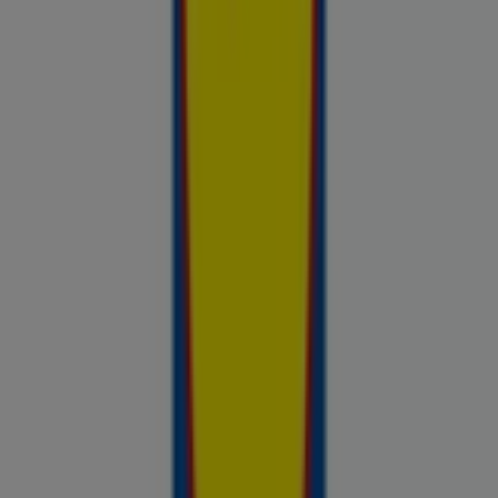
Sinu tööriist teadlike ostuotsuste
tegemiseks
Prospecto.ee on hindade võrdluse tööriist, mis aitab sul
hinnata kohalike kaupluste pakkumisi enne ostlemist. Sirvi
kohalike kaupluste kliendilehti ja aktuaalseid sooduspakkumisi
Rimist, Selverist, Maximast, Prismast, Coopist ja muudest
kauplustest — kõik ühes kohas — ja võrdle hindeid, et leida
parim väärtus sinu lähedal. Ära otsi ainult pakkumisi. Analüüsi
neid. Prospecto.ee lehega on iga ostuotsus toetatud
reaalsete ja ajakohasega hindade andmetega kauplustest,
mis on sulle olulised.
Reklaam