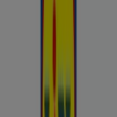
Reklaam
Esiletõstetud pakkumised
uluki liha
Kapellimänguaparaadid
veebikaamera
jäätis
LEGO
KLOTSID
telefonid
külmkapp
aiamööbel
mobiiltelefonid