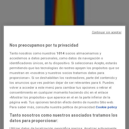
Lidl
10.0816.08
Hinnainfo kehtib kuni 16.8
Elva
Lõpeb täna
Continuar sin aceptar
Nos preocupamos por tu privacidad
Lidl
Tanto nosotros como nuestros
1014
socios almacenamos y
accedemos a datos personales, como datos de navegación o
Ainult valitud Lidli poodides
identificadores únicos, en tu dispositivo. Si seleccionas Acepto, estarás
permitiendo que las tecnologías de rastreo apoyen los propósitos que se
muestran en «nosotros y nuestros socios tratamos datos para
Lõpeb täna
Elva
proporcionar». Si se deshabilitan los rastreadores, parte del contenido y
Lõpeb täna
los anuncios que ves podrían dejar de ser relevantes para ti. Puedes
volver a acceder a este menú para cambiar tus opciones o retirar el
consentimiento en cualquier momento haciendo clic en el enlace
«Mostrar los propósitos» que aparece en el en la parte inferior de la
Lidl
página web. Tus opciones tendrán efecto dentro de nuestro Sitio web.
Para saber más, consulta nuestra política de privacidad.
Cookie policy
3.089.08
Tanto nosotros como nuestros asociados tratamos los
datos para proporcionar:
Lõpeb täna
Elva
Utilizar datos de localización geográfica precisa. Analizar activamente