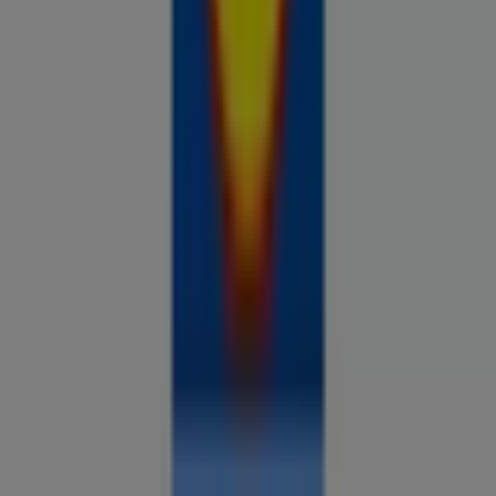
üle maailma uuesti.
ETTEVÕTE
KONTAKT
Kategooriad
Kauplused
Jälgi keskkonda Prospecto