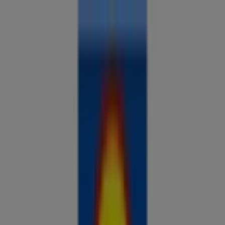
Sa oled siin:
Elva
Kõik
supermarketid
kodu- ja kehahooldus
DIY
autod ja
mootorid
lapsepõlv ja mängud
riided ja aksessuaarid
Reklaam
Analüüsi hindu ja säästa piirkonnas Elva
Tulevased pakkumised