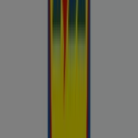
Bon prix
Pepco
Chicco
Takko fashion
Chilli
Lidl
kauplused sinu lähedal
tallinn
tartu
narva
parnu
kohtla-
jarve
viljandi
maardu
rakvere
kuressaare-kuressaare-
1498
sillamae
voru
viru
tori-tori-3952
haapsalu
valga
johvi
Vaata rohkem linnu
Avasta kõige tulusamad pakkumised