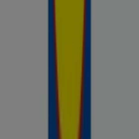
Prospecto.ee on osa Shopfully,
tehnoloogiaettevõttest, mis leiutab kohaliku ostlemise