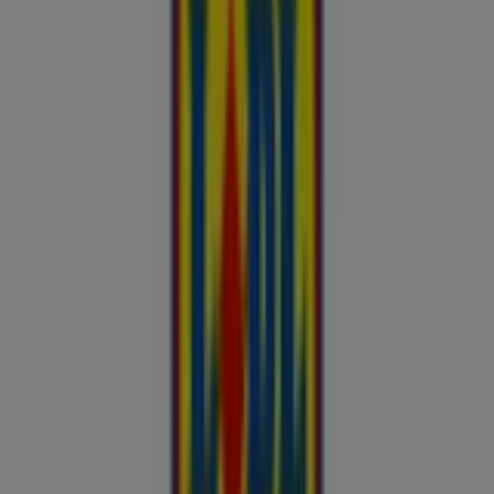
Kliendilehed ja parimad pakkumised
linnas Elva
Autoekspert
Automaailm
Buroomaailm
Kaubamaja
Kroonikeskus
Tooriista Market
Tupperware
Fixus24
Blåkläder
Britton
Otto