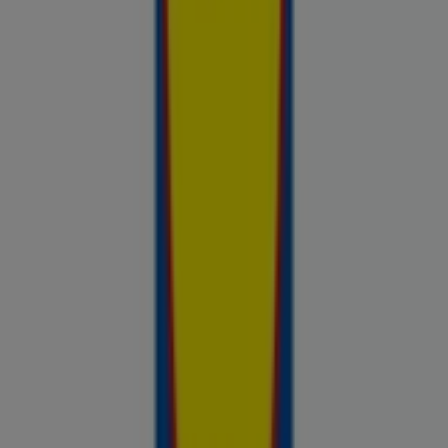
linnas Elva
Võrdle kohalike kaupluste hindu piirkonnas Elva ja tee
prospecto.ee abil targemaid ostuotsuseid. Sirvi Rimi, Selveri,
Maxima ja teiste lähikaupluste kehtivaid kliendilehti ja
kampaaniaid — kõik ühest kohast —, et hinnata pakkumisi enne
raha kulutamist. Meie platvorm annab Elva ostjatele vajaliku
hinnainfo, et teha targemaid valikuid. Vaata, mis on sel nädalal
saadaval, võrdle kaupluste pakkumisi ja tea alati, kus sinu raha
kõige rohkem väärt on.
Reklaam